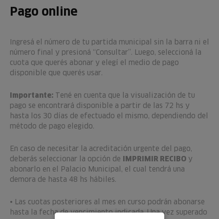
Pago online
Ingresá el número de tu partida municipal sin la barra ni el
número final y presioná “Consultar”. Luego, seleccioná la
cuota que querés abonar y elegí el medio de pago
disponible que querés usar.
Importante:
Tené en cuenta que la visualización de tu
pago se encontrará disponible a partir de las 72 hs y
hasta los 30 días de efectuado el mismo, dependiendo del
método de pago elegido.
En caso de necesitar la acreditación urgente del pago,
deberás seleccionar la opción de
IMPRIMIR RECIBO
y
abonarlo en el Palacio Municipal, el cual tendrá una
demora de hasta 48 hs hábiles.
• Las cuotas posteriores al mes en curso podrán abonarse
hasta la fecha de vencimiento indicada. Una vez superado