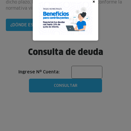
×
dicho plazo, los montos podrán actualizarse conforme la
normativa vigente.
¿DÓNDE ESTÁ MI NÚMERO DE PARTIDA?